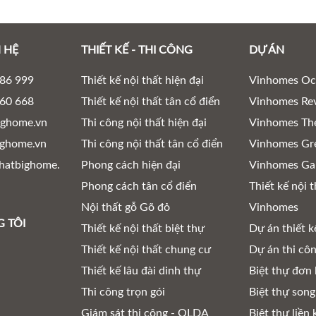
 HỆ
THIẾT KẾ - THI CÔNG
DỰ ÁN
686 999
Thiết kế nội thất hiện đại
Vinhomes Oc
960 668
Thiết kế nội thất tân cổ điển
Vinhomes Rev
ighome.vn
Thi công nội thất hiện đại
Vinhomes Th
ghome.vn
Thi công nội thất tân cổ điển
Vinhomes Gr
hatbighome.
Phong cách hiện đại
Vinhomes Ga
Phong cách tân cổ điển
Thiết kế nội t
Nội thất gỗ Gõ đỏ
Vinhomes
 TÔI
Thiết kế nội thất biệt thự
Dự án thiết k
Thiết kế nội thất chung cư
Dự án thi cô
Thiết kế lâu đài dinh thự
Biệt thự đơn 
Thi công trọn gói
Biệt thự song
Giám sát thi công - QLDA
Biệt thự liền 