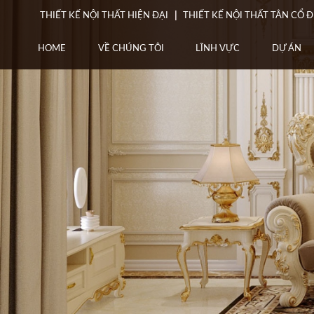
THIẾT KẾ NỘI THẤT HIỆN ĐẠI
THIẾT KẾ NỘI THẤT TÂN CỔ Đ
HOME
VỀ CHÚNG TÔI
LĨNH VỰC
DỰ ÁN