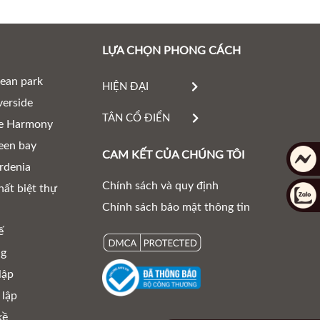
LỰA CHỌN PHONG CÁCH
ean park
HIỆN ĐẠI
erside
TÂN CỔ ĐIỂN
e Harmony
een bay
CAM KẾT CỦA CHÚNG TÔI
rdenia
Chính sách và quy định
hất biệt thự
Chính sách bảo mật thông tin
ế
ng
lập
 lập
kề