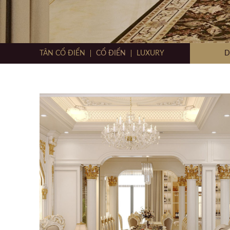
TÂN CỔ ĐIỂN
CỔ ĐIỂN
LUXURY
D