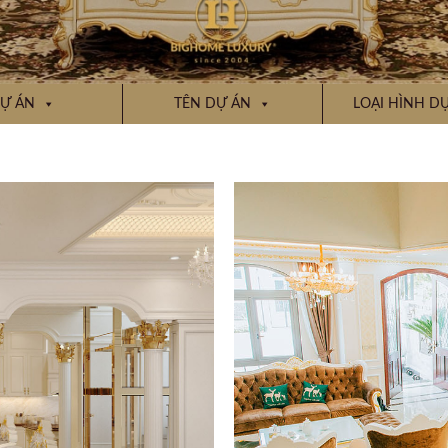
Ự ÁN
TÊN DỰ ÁN
LOẠI HÌNH D