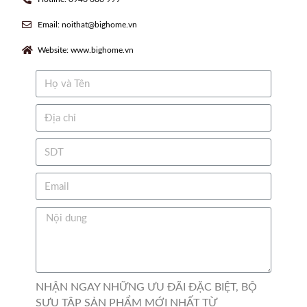
Email: noithat@bighome.vn
Website: www.bighome.vn
NHẬN NGAY NHỮNG ƯU ĐÃI ĐẶC BIỆT, BỘ
SƯU TẬP SẢN PHẨM MỚI NHẤT TỪ