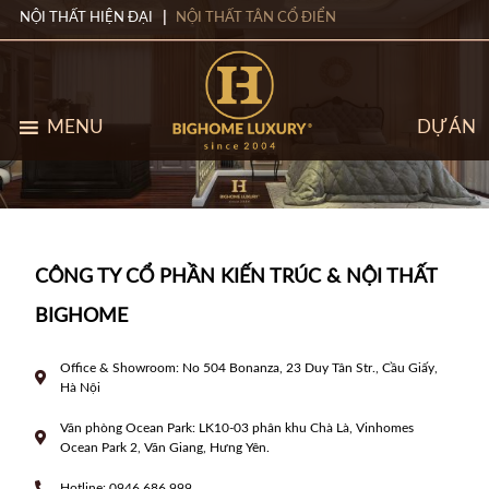
NỘI THẤT HIỆN ĐẠI
NỘI THẤT TÂN CỔ ĐIỂN
MENU
DỰ ÁN
CÔNG TY CỔ PHẦN KIẾN TRÚC & NỘI THẤT
BIGHOME
Office & Showroom: No 504 Bonanza, 23 Duy Tân Str., Cầu Giấy,
Hà Nội
Văn phòng Ocean Park: LK10-03 phân khu Chà Là, Vinhomes
Ocean Park 2, Văn Giang, Hưng Yên.
Hotline: 0946 686 999