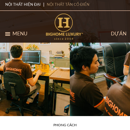
NỘI THẤT HIỆN ĐẠI
NỘI THẤT TÂN CỔ ĐIỂN
MENU
DỰ ÁN
PHONG CÁCH