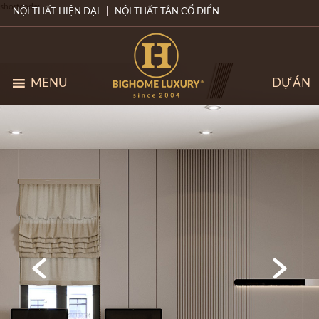
shortcode:
NỘI THẤT HIỆN ĐẠI
NỘI THẤT TÂN CỔ ĐIỂN
MENU
DỰ ÁN