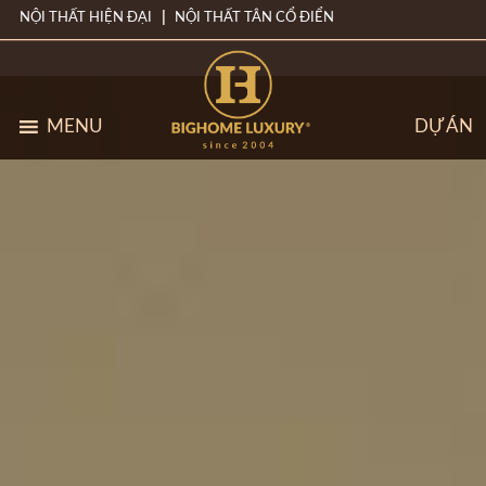
NỘI THẤT HIỆN ĐẠI
NỘI THẤT TÂN CỔ ĐIỂN
MENU
DỰ ÁN