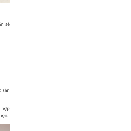
ắn sẽ
t sản
ù hợp
chọn.