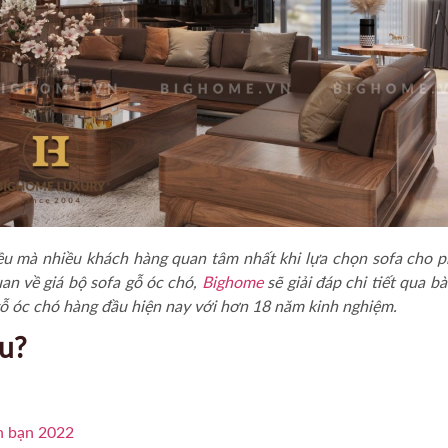
ều mà nhiều khách hàng quan tâm nhất khi lựa chọn sofa cho 
uan về
giá bộ sofa gỗ óc chó
,
Bighome
sẽ giải đáp chi tiết qua bài
g gỗ óc chó hàng đầu hiện nay với hơn 18 năm kinh nghiệm.
êu?
nh bạn 2022