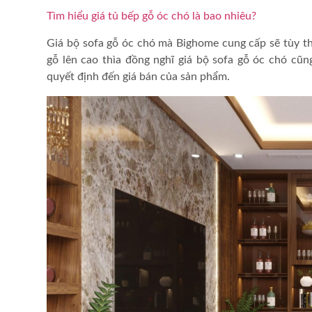
Tìm hiểu giá tủ bếp gỗ óc chó là bao nhiêu?
Giá bộ sofa gỗ óc chó
mà Bighome cung cấp sẽ tùy th
gỗ lên cao thìa đồng nghĩ
giá bộ sofa gỗ óc chó
cũng
quyết định đến giá bán của sản phẩm.