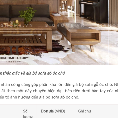
 thắc mắc về giá bộ sofa gỗ óc chó
t, nhân công cũng góp phần khá lớn đến
giá bộ sofa gỗ óc chó.
N
ất theo một dây chuyền hiện đại, tiên tiến dưới bàn tay của 
 yếu tố ảnh hưởng đến
giá bộ sofa gỗ óc chó
.
Số
Đơn giá (VNĐ)
Ghi chú
lượng