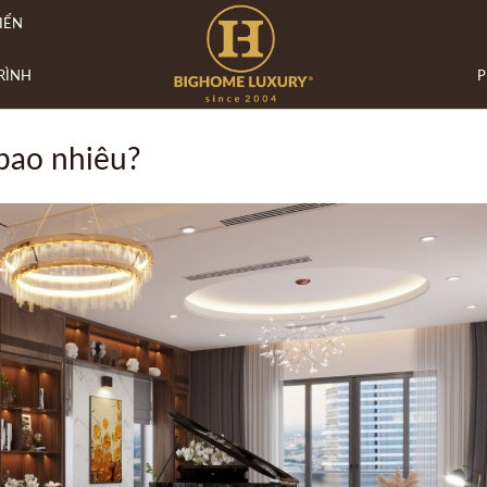
IỂN
RÌNH
P
 bao nhiêu?