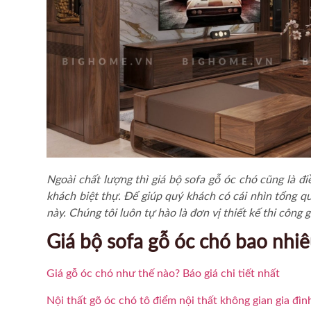
Ngoài chất lượng thì
giá bộ sofa gỗ óc chó
cũng là đi
khách biệt thự. Để giúp quý khách có cái nhìn tổng q
này. Chúng tôi luôn tự hào là đơn vị thiết kế thi côn
Giá bộ sofa gỗ óc chó bao nhi
Giá gỗ óc chó như thế nào? Báo giá chi tiết nhất
Nội thất gõ óc chó tô điểm nội thất không gian gia đì