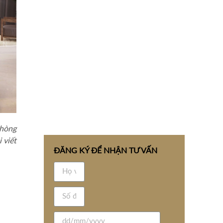
phòng
 viết
ĐĂNG KÝ ĐỂ NHẬN TƯ VẤN