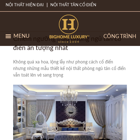
NỘI THẤT HIỆN ĐẠI
NỘI THẤT TÂN CỔ ĐIỂN
MENU
CÔNG TRÌNH
Chiêm ngưỡng mẫu phòng ngủ tân cổ
điển ấn tượng nhất
Không quá xa hoa, lộng lẫy như phong cách cổ điển
nhưng những mẫu thiết kế nội thất phòng ngủ tân cổ điển
vẫn toát lên vẻ sang trọng