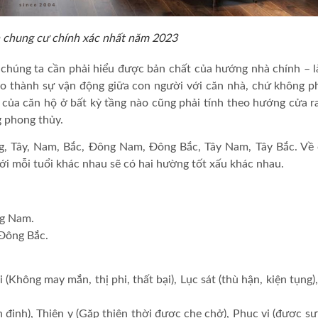
chung cư chính xác nhất năm 2023
 chúng ta cần phải hiểu được bản chất của hướng nhà chính – l
ạo thành sự vận động giữa con người với căn nhà, chứ không ph
 của căn hộ ở bất kỳ tầng nào cũng phải tính theo hướng cửa r
g phong thủy.
, Tây, Nam, Bắc, Đông Nam, Đông Bắc, Tây Nam, Tây Bắc. Về
ới mỗi tuổi khác nhau sẽ có hai hường tốt xấu khác nhau.
ng Nam.
 Đông Bắc.
(Không may mắn, thị phi, thất bại), Lục sát (thù hận, kiện tụng)
n định), Thiên y (Gặp thiên thời được che chở), Phục vị (được sự