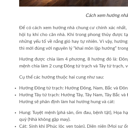
Cách xem hướng nhà 
Để có cách
xem hướng nhà chung cư
chính xác nhất,
hội tụ khí cho căn nhà. Khí trong phong thủy được t
những yếu tố về nắng gió hay tự nhiên. Vì vậy, hướng
thì mới đúng với nguyên lý “khai môn lập hướng” tron
Hướng được chia làm 4 phương, 8 hướng đó là: Đông
mệnh chia làm 2 cung Đông tứ trạch và Tây tứ trạch, v
Cụ thể các hướng thuộc hai cung như sau:
Hướng Đông tứ trạch: Hướng Đông, Nam, Bắc và Đô
Hướng Tây tứ trạch: Hướng Tây, Tây Nam, Tây Bắc và
Hướng sẽ phân định làm hai hướng hung và cát:
Hung: Tuyệt mệnh (phá sản, ốm đau, bệnh tật), Họa hại 
quỷ (Nhà không gặp may).
Cát: Sinh khí (Phúc lộc vẹn toàn), Diên niên (Mọi sự ổ