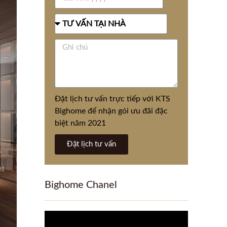
Đặt lịch tư vấn trực tiếp với KTS
Bighome để nhận gói ưu đãi đặc
biệt năm 2021
Đặt lịch tư vấn
Bighome Chanel