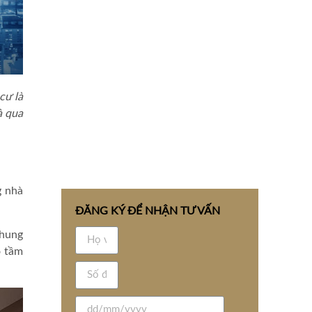
cư là
à qua
 nhà
ĐĂNG KÝ ĐỂ NHẬN TƯ VẤN
chung
ó tầm