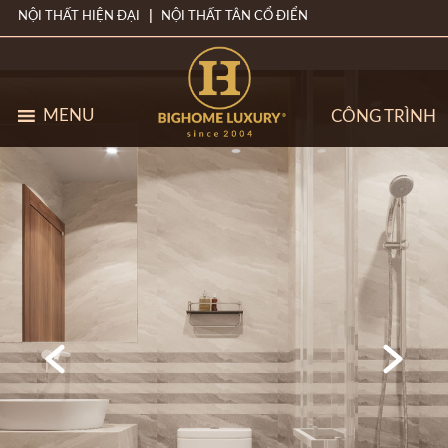
NỘI THẤT HIỆN ĐẠI
NỘI THẤT TÂN CỔ ĐIỂN
MENU
CÔNG TRÌNH