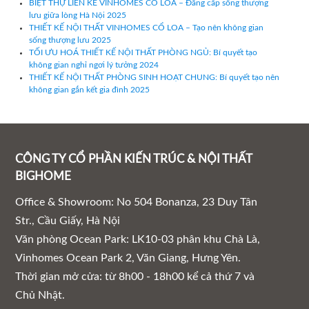
BIỆT THỰ LIỀN KỀ VINHOMES CỔ LOA – Đẳng cấp sống thượng
lưu giữa lòng Hà Nội 2025
THIẾT KẾ NỘI THẤT VINHOMES CỔ LOA – Tạo nên không gian
sống thượng lưu 2025
TỐI ƯU HOÁ THIẾT KẾ NỘI THẤT PHÒNG NGỦ: Bí quyết tạo
không gian nghỉ ngơi lý tưởng 2024
THIẾT KẾ NỘI THẤT PHÒNG SINH HOẠT CHUNG: Bí quyết tạo nên
không gian gắn kết gia đình 2025
CÔNG TY CỔ PHẦN KIẾN TRÚC & NỘI THẤT
BIGHOME
Office & Showroom: No 504 Bonanza, 23 Duy Tân
Str., Cầu Giấy, Hà Nội
Văn phòng Ocean Park: LK10-03 phân khu Chà Là,
Vinhomes Ocean Park 2, Văn Giang, Hưng Yên.
Thời gian mở cửa: từ 8h00 - 18h00 kể cả thứ 7 và
Chủ Nhật.