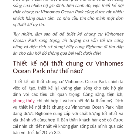
sống của nhiều hộ gia đình. Bên cạnh đó, việc
thiết kế nội
thất chung cư Vinhomes Ocean Park
cũng được rất nhiều
khách hàng quan tâm, có nhu cầu tìm cho mình một đơn
vị thiết kế uy tín.
Tuy nhiên, làm sao để để thiết kế chung cư Vinhomes
Ocean Park sang trọng, ấn tượng mà vẫn tối ưu công
năng và diện tích sử dụng? Hãy cùng Bighome đi tìm đáp
án cho câu hỏi đó thông qua bài viết dưới đây!
Thiết kế nội thất chung cư Vinhomes
Ocean Park như thế nào?
Thiết kế nội thất chung cư Vinhomes Ocean Park chính là
việc cải tạo, thiết kế lại không gian sống cho các hộ gia
đình với các tiêu chí quan trọng: Công năng, tiện ích,
phong thủy
, chi phí hợp lí và hơn hết đó là thẩm mỹ. Dịch
vụ thiết kế nội thất chung cư Vinhomes Ocean Park hiện
đang được Bighome cung cấp với chất lượng tốt nhất và
giá thành vô cùng hợp lí. Bản thân khách hàng sẽ có được
cái nhìn chi tiết nhất về không gian sống của mình qua các
bản vẽ thiết kế 2D và 3D.