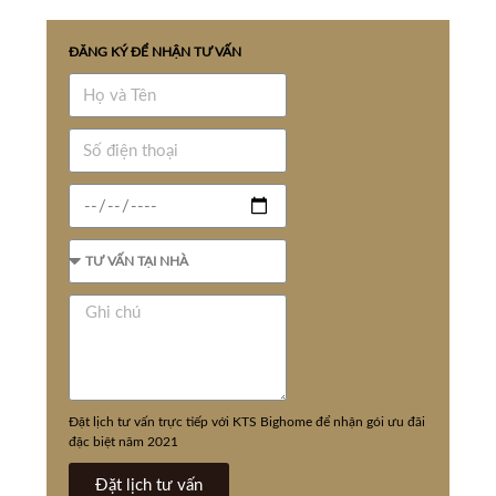
ĐĂNG KÝ ĐỂ NHẬN TƯ VẤN
Đặt lịch tư vấn trực tiếp với KTS Bighome để nhận gói ưu đãi
đặc biệt năm 2021
Đặt lịch tư vấn