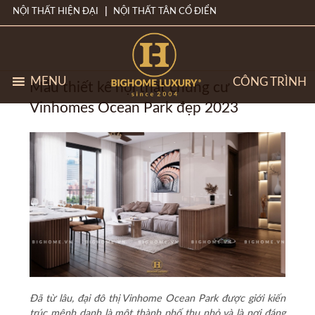
NỘI THẤT HIỆN ĐẠI
NỘI THẤT TÂN CỔ ĐIỂN
MENU
CÔNG TRÌNH
Mẫu thiết kế nội thất chung cư
Vinhomes Ocean Park đẹp 2023
Đã từ lâu, đại đô thị Vinhome Ocean Park được giới kiến
trúc mệnh danh là một thành phố thu nhỏ và là nơi đáng