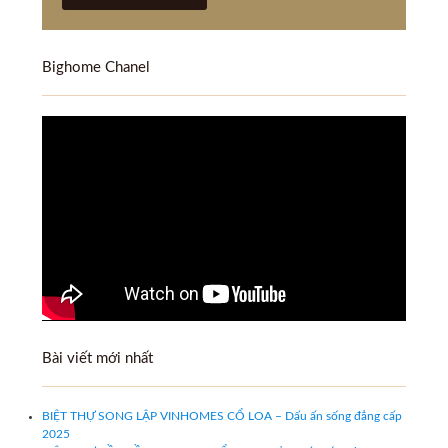
Bighome Chanel
Bài viết mới nhất
BIỆT THỰ SONG LẬP VINHOMES CỔ LOA – Dấu ấn sống đẳng cấp
2025