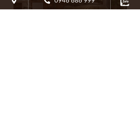
0946 686 999
Các KTS Bighome đã sử dụng kệ tivi treo tường
để tiết kiệm tối đa được về mặt diện tích. Ngay
cạnh giường là chiếc bàn làm việc cùng giá sách,
vô cùng tiện lợi và hợp lý. Để tăng thêm vẻ ấn
tượng, độc đáo cho phòng, KTS đã điểm thêm
các chi tiết như rèm cửa, thảm trải sàn, đồ decor,