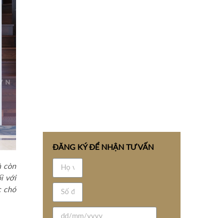
ĐĂNG KÝ ĐỂ NHẬN TƯ VẤN
 còn
i với
 chó