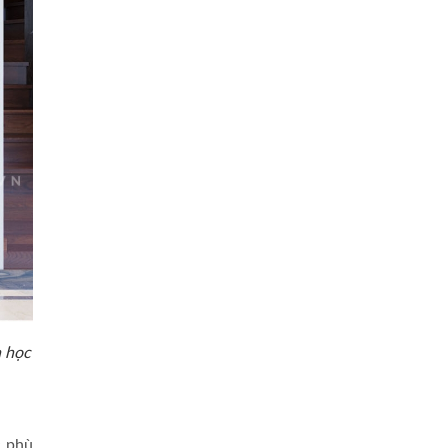
a học
c phù