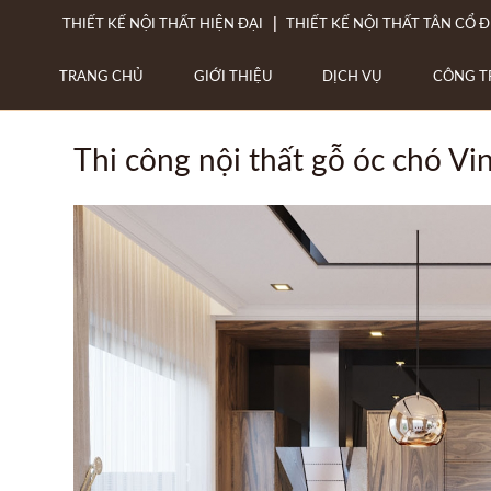
THIẾT KẾ NỘI THẤT HIỆN ĐẠI
THIẾT KẾ NỘI THẤT TÂN CỔ Đ
TRANG CHỦ
GIỚI THIỆU
DỊCH VỤ
CÔNG T
Thi công nội thất gỗ óc chó V