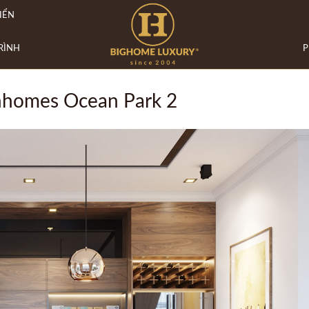
IỂN
RÌNH
P
inhomes Ocean Park 2