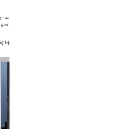
g của
i gam
ng kệ