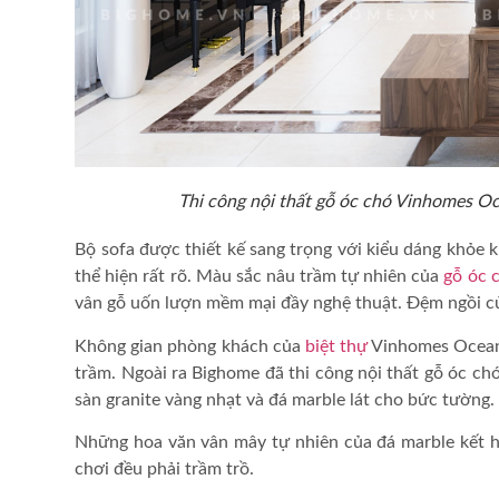
Thi công nội thất gỗ óc chó Vinhomes O
Bộ sofa được thiết kế sang trọng với kiểu dáng khỏe 
thể hiện rất rõ. Màu sắc nâu trầm tự nhiên của
gỗ óc 
vân gỗ uốn lượn mềm mại đầy nghệ thuật. Đệm ngồi củ
Không gian phòng khách của
biệt thự
Vinhomes Ocean P
trầm. Ngoài ra Bighome đã
thi công nội thất gỗ óc ch
sàn granite vàng nhạt và đá marble lát cho bức tường.
Những hoa văn vân mây tự nhiên của đá marble kết hợ
chơi đều phải trầm trồ.