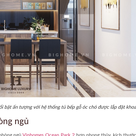
i bật ấn tượng với hệ thống tủ bếp gỗ óc chó được lắp đặt kho
hòng ngủ
 phòng ngủ
Vinhomes Ocean Park 2
hợp phong thủy, kích thướ