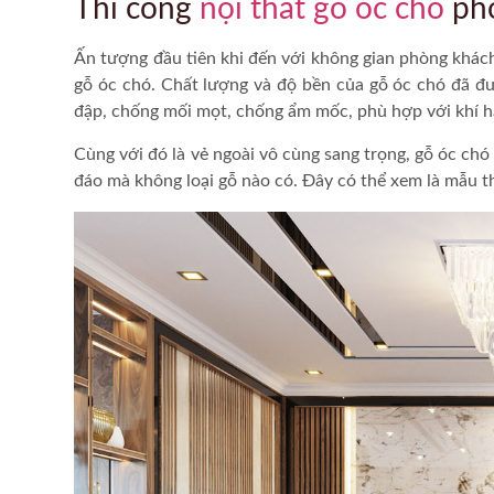
Thi công
nội thất gỗ óc chó
ph
Ấn tượng đầu tiên khi đến với không gian phòng khác
gỗ óc chó
. Chất lượng và độ bền của gỗ óc chó đã đư
đập, chống mối mọt, chống ẩm mốc, phù hợp với khí h
Cùng với đó là vẻ ngoài vô cùng sang trọng, gỗ óc ch
đáo mà không loại gỗ nào có. Đây có thể xem là mẫu
th