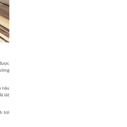
 được
đường
u nâu
á lát
h tới