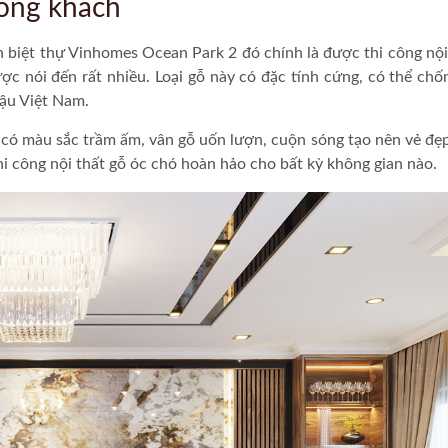
òng khách
h biệt thự Vinhomes Ocean Park 2 đó chính là được
thi công nội
ợc nói đến rất nhiều. Loại gỗ này có đặc tính cứng, có thể chố
ậu Việt Nam.
ó có màu sắc trầm ấm, vân gỗ uốn lượn, cuộn sóng tạo nên vẻ đẹ
i công nội thất gỗ óc chó
hoàn hảo cho bất kỳ không gian nào.