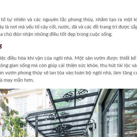
 tố tự nhiên và các nguyên tắc phong thủy, nhằm tạo ra một 
ây là nơi mà yếu tố cây cối, nước, đá và các đồ trang trí được sắ
ia chủ đón nhận những điều tốt đẹp trong cuộc sống.
g
iệc điều hòa khí vận của ngôi nhà. Một sân vườn được thiết kế
ng gian sống mà còn giúp cải thiện sức khỏe, thu hút tài lộc v
sân vườn phong thủy sẽ lan tỏa vào toàn bộ ngôi nhà, làm tăng 
 và may mắn hơn.