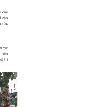
ư cây
i vận
n sức
 được
n nên
ố trí