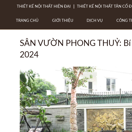
THIẾT KẾ NỘI THẤT HIỆN ĐẠI
THIẾT KẾ NỘI THẤT TÂN CỔ Đ
TRANG CHỦ
GIỚI THIỆU
DỊCH VỤ
CÔNG T
SÂN VƯỜN PHONG THUỶ: Bí quy
2024