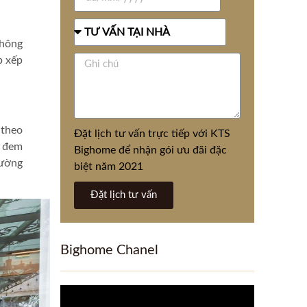
không
p xếp
 theo
Đặt lịch tư vấn trực tiếp với KTS
à đem
Bighome để nhận gói ưu đãi đặc
cường
biệt năm 2021
Đặt lịch tư vấn
Bighome Chanel