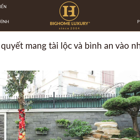
IỂN
RÌNH
P
ết mang tài lộc và bình an vào n