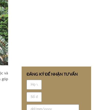
ộc và
ĐĂNG KÝ ĐỂ NHẬN TƯ VẤN
n góp