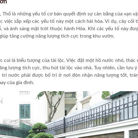
ườn
 Thổ là những yếu tố cơ bản quyết định sự cân bằng của vạn vậ
 việc sắp xếp các yếu tố này một cách hài hòa. Ví dụ, cây cối 
 và ánh sáng mặt trời thuộc hành Hỏa. Khi các yếu tố này đư
, giúp tăng cường năng lượng tích cực trong khu vườn.
 coi là biểu tượng của tài lộc. Việc đặt một hồ nước nhỏ, thác
g lượng tích cực, thu hút tài lộc vào nhà. Tuy nhiên, cần lưu ý v
 trí nước phải được bố trí ở nơi đón nhận năng lượng tốt, trá
ay của gia đình.