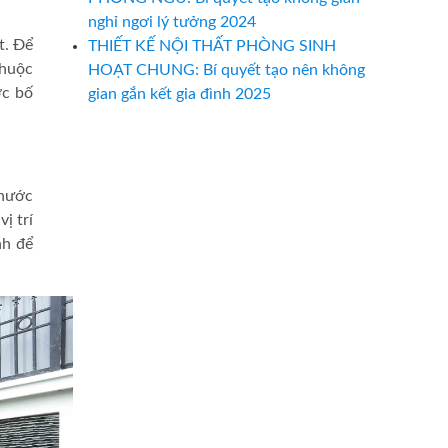
nghỉ ngơi lý tưởng 2024
t. Để
THIẾT KẾ NỘI THẤT PHÒNG SINH
thuộc
HOẠT CHUNG: Bí quyết tạo nên không
ợc bố
gian gắn kết gia đình 2025
 nước
ị trí
nh để