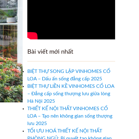
Bài viết mới nhất
BIỆT THỰ SONG LẬP VINHOMES CỔ
LOA – Dấu ấn sống đẳng cấp 2025
BIỆT THỰ LIỀN KỀ VINHOMES CỔ LOA
– Đẳng cấp sống thượng lưu giữa lòng
Hà Nội 2025
THIẾT KẾ NỘI THẤT VINHOMES CỔ
LOA – Tạo nên không gian sống thượng
lưu 2025
TỐI ƯU HOÁ THIẾT KẾ NỘI THẤT
PHÒNG NGỦ: Bí quyết tạo không gian