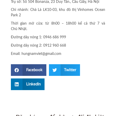
Trụ sở: Số 504 Bonanza, 23 Duy Tân., C
ầ
u Gi
ấ
y, Hà Nội
Chi nhánh: Chà Là LK10-03, khu đô thị Vinhomes Ocean
Park 2
Thời gian m
ở
c
ử
a: từ 8h00 – 18h00 k
ể
c
ả
thứ 7 và
Ch
ủ
Nhật.
Đường dây nóng 1: 0946 686 999
Đường dây nóng 2: 0912 960 668
Email: hungnamviet@gmail.com
Facebook
Twitter
LinkedIn