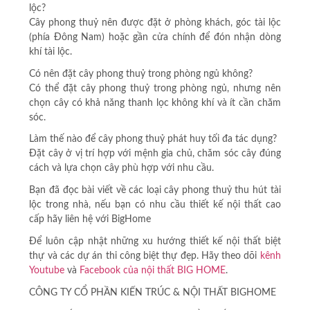
lộc?
Cây phong thuỷ nên được đặt ở phòng khách, góc tài lộc
(phía Đông Nam) hoặc gần cửa chính để đón nhận dòng
khí tài lộc.
Có nên đặt cây phong thuỷ trong phòng ngủ không?
Có thể đặt cây phong thuỷ trong phòng ngủ, nhưng nên
chọn cây có khả năng thanh lọc không khí và ít cần chăm
sóc.
Làm thế nào để cây phong thuỷ phát huy tối đa tác dụng?
Đặt cây ở vị trí hợp với mệnh gia chủ, chăm sóc cây đúng
cách và lựa chọn cây phù hợp với nhu cầu.
Bạn đã đọc bài viết về các loại cây phong thuỷ thu hút tài
lộc trong nhà, nếu bạn có nhu cầu thiết kế nội thất cao
cấp hãy liên hệ với BigHome
Để luôn cập nhật những xu hướng thiết kế nội thất biệt
thự và các dự án thi công biệt thự đẹp. Hãy theo dõi
kênh
Youtube
và
Facebook của nội thất BIG HOME
.
CÔNG TY C
Ổ
PH
Ầ
N KI
Ế
N TRÚC & NỘI TH
Ấ
T BIGHOME