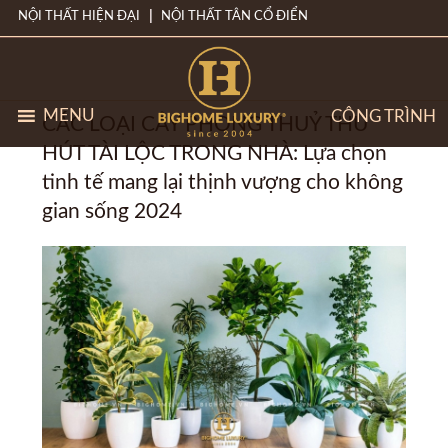
NỘI THẤT HIỆN ĐẠI
NỘI THẤT TÂN CỔ ĐIỂN
MENU
CÔNG TRÌNH
CÁC LOẠI CÂY PHONG THUỶ THU
HÚT TÀI LỘC TRONG NHÀ: Lựa chọn
tinh tế mang lại thịnh vượng cho không
gian sống 2024