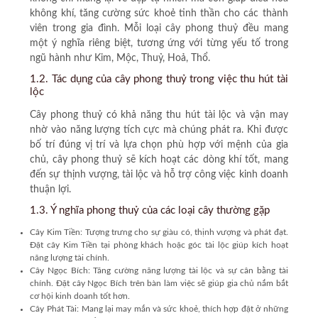
không khí, tăng cường sức khoẻ tinh thần cho các thành
viên trong gia đình. Mỗi loại cây phong thuỷ đều mang
một ý nghĩa riêng biệt, tương ứng với từng yếu tố trong
ngũ hành như Kim, Mộc, Thuỷ, Hoả, Thổ.
1.2. Tác dụng của cây phong thuỷ trong việc thu hút tài
lộc
Cây phong thuỷ có khả năng thu hút tài lộc và vận may
nhờ vào năng lượng tích cực mà chúng phát ra. Khi được
bố trí đúng vị trí và lựa chọn phù hợp với mệnh của gia
chủ, cây phong thuỷ sẽ kích hoạt các dòng khí tốt, mang
đến sự thịnh vượng, tài lộc và hỗ trợ công việc kinh doanh
thuận lợi.
1.3. Ý nghĩa phong thuỷ của các loại cây thường gặp
Cây Kim Tiền:
Tượng trưng cho sự giàu có, thịnh vượng và phát đạt.
Đặt cây Kim Tiền tại phòng khách hoặc góc tài lộc giúp kích hoạt
năng lượng tài chính.
Cây Ngọc Bích:
Tăng cường năng lượng tài lộc và sự cân bằng tài
chính. Đặt cây Ngọc Bích trên bàn làm việc sẽ giúp gia chủ nắm bắt
cơ hội kinh doanh tốt hơn.
Cây Phát Tài:
Mang lại may mắn và sức khoẻ, thích hợp đặt ở những