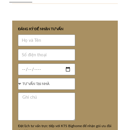
ĐĂNG KÝ ĐỂ NHẬN TƯ VẤN
Đặt lịch tư vấn trực tiếp với KTS Bighome để nhận gói ưu đãi