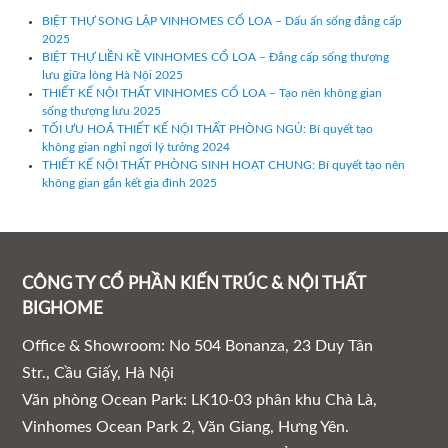
BIỆT THỰ SONG LẬP VINHOMES CỔ LOA – Dấu ấn sống đẳng cấp
2025
BIỆT THỰ LIỀN KỀ VINHOMES CỔ LOA – Đẳng cấp sống thượng
lưu giữa lòng Hà Nội 2025
THIẾT KẾ NỘI THẤT VINHOMES CỔ LOA – Tạo nên không gian
sống thượng lưu 2025
TỐI ƯU HOÁ THIẾT KẾ NỘI THẤT PHÒNG NGỦ: Bí quyết tạo
không gian nghỉ ngơi lý tưởng 2024
THIẾT KẾ NỘI THẤT PHÒNG SINH HOẠT CHUNG: Bí quyết tạo nên
không gian gắn kết gia đình 2025
CÔNG TY CỔ PHẦN KIẾN TRÚC & NỘI THẤT
BIGHOME
Office & Showroom: No 504 Bonanza, 23 Duy Tân
Str., Cầu Giấy, Hà Nội
Văn phòng Ocean Park: LK10-03 phân khu Chà Là,
Vinhomes Ocean Park 2, Văn Giang, Hưng Yên.